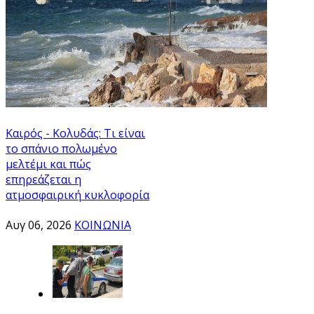
Καιρός - Κολυδάς: Τι είναι
το σπάνιο πολωμένο
μελτέμι και πώς
επηρεάζεται η
ατμοσφαιρική κυκλοφορία
Αυγ 06, 2026
ΚΟΙΝΩΝΙΑ