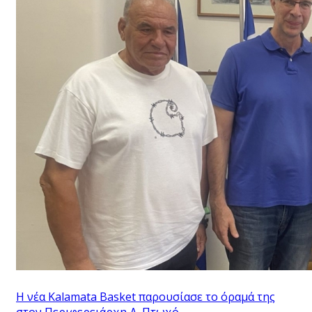
Η νέα Kalamata Basket παρουσίασε το όραμά της
στον Περιφερειάρχη Δ. Πτωχό