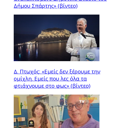
Δήμου Σπάρτης» (βίντεο)
Δ. Πτωχός: «Εμείς δεν ξέρουμε την
ομίχλη. Εμείς που λες όλα τα
φτιάχνουμε στο φως» (βίντεο)