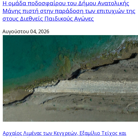
Η ομάδα ποδοσφαίρου του Δήμου Ανατολικής
Μάνης πιστή στην παράδοση των επιτυχιών της
στους Διεθνείς Παιδικούς Αγώνες
Αυγούστου 04, 2026
© Free
Joomla! 3 Modules
- by
VinaGecko.com
Αρχαίος Λιμένας των Κεγχρεών, Εξαμίλιο Τείχος και