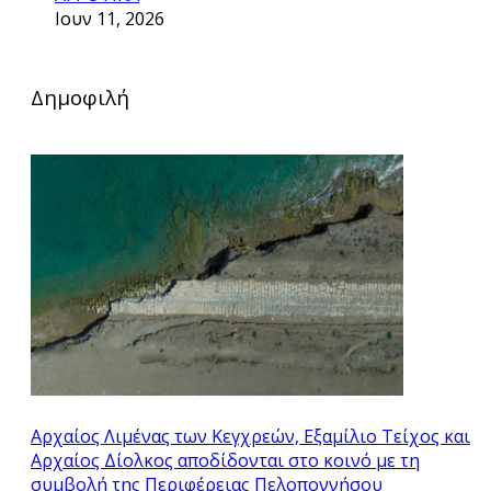
Ιουν 11, 2026
Δημοφιλή
Αρχαίος Λιμένας των Κεγχρεών, Εξαμίλιο Τείχος και
Aρχαίος Δίολκος αποδίδονται στο κοινό με τη
συμβολή της Περιφέρειας Πελοποννήσου