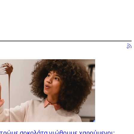
 τρώμε σοκολάτα νιώθουμε χαρούμενοι;