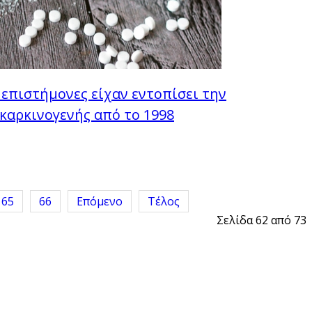
επιστήμονες είχαν εντοπίσει την
 καρκινογενής από το 1998
65
66
Επόμενο
Τέλος
Σελίδα 62 από 73