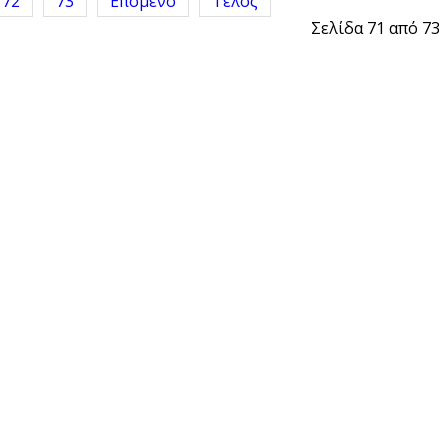
72
73
Επόμενο
Τέλος
Σελίδα 71 από 73