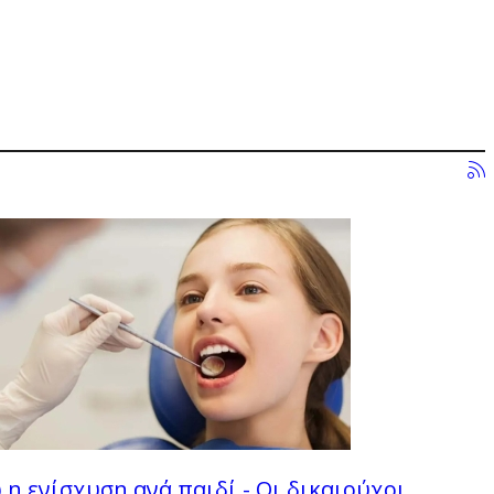
ώ η ενίσχυση ανά παιδί - Οι δικαιούχοι