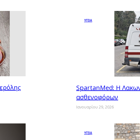
ΥΓΕΙΑ
τερόλης
SpartanMed: Η Λακων
ασθενοφόρων
Ιανουαρίου 29, 2026
ΥΓΕΙΑ