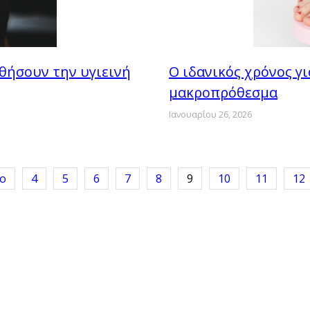
θήσουν την υγιεινή
Ο ιδανικός χρόνος γ
μακροπρόθεσμα
Ιανουαρίου 26, 2026
ο
4
5
6
7
8
9
10
11
12