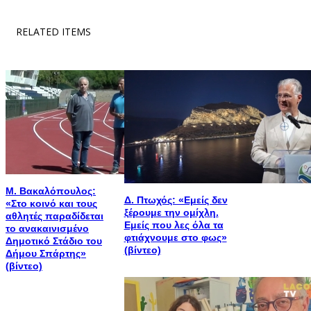
RELATED ITEMS
Μ. Βακαλόπουλος:
Δ. Πτωχός: «Εμείς δεν
«Στο κοινό και τους
ξέρουμε την ομίχλη.
αθλητές παραδίδεται
Εμείς που λες όλα τα
το ανακαινισμένο
φτιάχνουμε στο φως»
Δημοτικό Στάδιο του
(βίντεο)
Δήμου Σπάρτης»
(βίντεο)