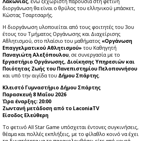
Λακωνίας
, ενώ ξεχωριστή παρουσία στη φετινή
διοργάνωση θα είναι ο θρύλος του ελληνικού μπάσκετ,
Κώστας Τσαρτσαρής.
Η διοργάνωση υλοποιείται από τους φοιτητές του 3ου
έτους του Τμήματος Οργάνωσης και Διαχείρισης
Αθλητισμού, στο πλαίσιο του μαθήματος
«Οργάνωση
Επαγγελματικού Αθλητισμού»
του Καθηγητή
Παναγιώτη Αλεξόπουλου
, σε συνεργασία με το
Εργαστήριο Οργάνωσης, Διοίκησης Υπηρεσιών και
Ποιότητας Ζωής του Πανεπιστημίου Πελοποννήσου
και υπό την αιγίδα του
Δήμου Σπάρτης
.
Κλειστό Γυμναστήριο Δήμου Σπάρτης
Παρασκευή 8 Μαΐου 2026
Ώρα έναρξης: 20:00
Ζωντανή μετάδοση από το LaconiaTV
Είσοδος Ελεύθερη
Το φετινό All Star Game υπόσχεται έντονες συγκινήσεις,
θέαμα και πολλές εκπλήξεις, με το φίλαθλο κοινό να έχει
τη δυνατότητα να το παρακολουθήσει είτε από κοντά