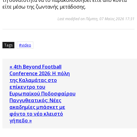
είτε μέσω της ζωντανής μετάδοσης.
Last modified on Πέμπτη, 07 Μαϊος 2026 17:31
Tags
video
« 4th Beyond Football
Conference 2026: Η πόλη
της Καλαμάτας στο
επίκεντρο του
Ευρωπαϊκού Ποδοσφαίρου
Πανγυθεατικός: Νέες
ακαδημίες μπάσκετ με
φόντο το νέο κλειστό
γήπεδο »