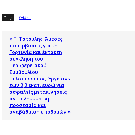
Tags
video
« Π. Τατούλης: Άμεσες
παρεμβάσεις για τη
Γορτυνία και έκτακτη
σύγκληση του
Περιφερειακού
Συμβουλίου
Πελοπόννησος: Έργα άνω
των 2,2 εκατ. ευρώ για
ασφαλείς μετακινήσεις,
αντιπλημμυρική
προστασία και
αναβάθμιση υποδομών »