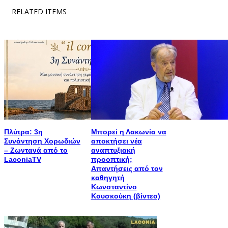
RELATED ITEMS
Πλύτρα: 3η
Μπορεί η Λακωνία να
Συνάντηση Χορωδιών
αποκτήσει νέα
– Ζωντανά από το
αναπτυξιακή
LaconiaTV
προοπτική;
Απαντήσεις από τον
καθηγητή
Κωνσταντίνο
Κουσκούκη (βίντεο)