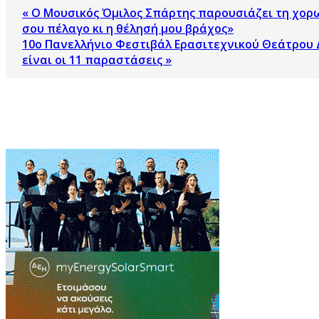
« Ο Μουσικός Όμιλος Σπάρτης παρουσιάζει τη χο
σου πέλαγο κι η θέλησή μου βράχος»
10ο Πανελλήνιο Φεστιβάλ Ερασιτεχνικού Θεάτρου 
είναι οι 11 παραστάσεις »