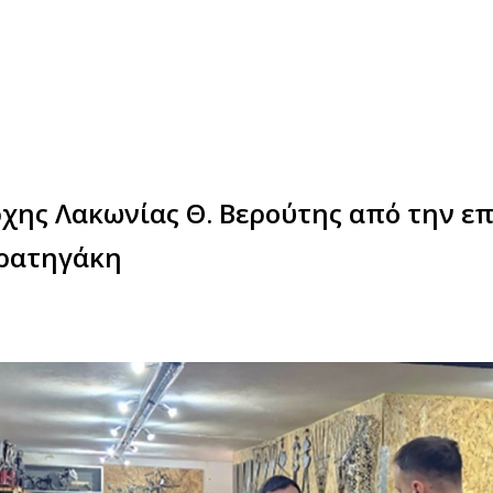
ης Λακωνίας Θ. Βερούτης από την επ
τρατηγάκη