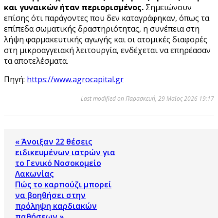
και γυναικών ήταν περιορισμένος.
Σημειώνουν
επίσης ότι παράγοντες που δεν καταγράφηκαν, όπως τα
επίπεδα σωματικής δραστηριότητας, η συνέπεια στη
λήψη φαρμακευτικής αγωγής και οι ατομικές διαφορές
στη μικροαγγειακή λειτουργία, ενδέχεται να επηρέασαν
τα αποτελέσματα.
Πηγή:
https://www.agrocapital.gr
Last modified on Παρασκευή, 29 Μαϊος 2026 19:17
« Άνοιξαν 22 θέσεις
ειδικευμένων ιατρών για
το Γενικό Νοσοκομείο
Λακωνίας
Πώς το καρπούζι μπορεί
να βοηθήσει στην
πρόληψη καρδιακών
παθήσεων »