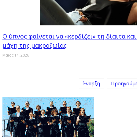
Ο ύπνος φαίνεται να «κερδίζει» τη δίαιτα κα
μάχη της μακροζωίας
Μαϊος 14, 2026
Έναρξη
Προηγούμ