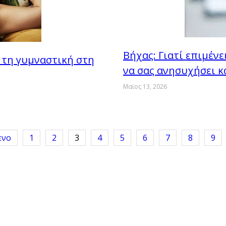
Βήχας: Γιατί επιμένε
ι τη γυμναστική στη
να σας ανησυχήσει κα
Μαϊος 13, 2026
ενο
1
2
3
4
5
6
7
8
9