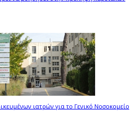
ιδικευμένων ιατρών για το Γενικό Νοσοκομείο