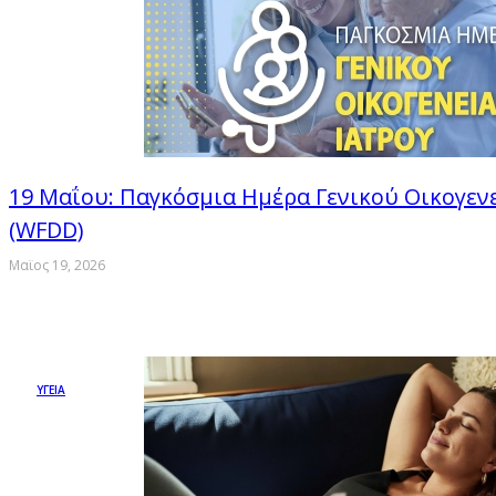
19 Μαΐου: Παγκόσμια Ημέρα Γενικού Οικογεν
(WFDD)
Μαϊος 19, 2026
ΥΓΕΙΑ