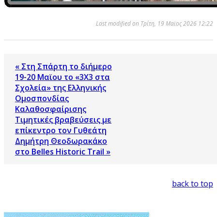
Last modified on Τρίτη, 19 Μαϊος 2026 12:22
« Στη Σπάρτη το διήμερο
19-20 Μαϊου τo «3Χ3 στα
Σχολεία» της Ελληνικής
Ομοσπονδίας
Καλαθοσφαίρισης
Τιμητικές βραβεύσεις με
επίκεντρο τον Γυθεάτη
Δημήτρη Θεοδωρακάκο
στο Belles Historic Trail »
back to top