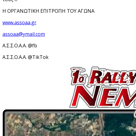
Η ΟΡΓΑΝΩΤΙΚΗ ΕΠΙΤΡΟΠΗ ΤΟΥ ΑΓΩΝΑ
www.assoaa.gr
assoaa@ymail.com
Α.Σ.Σ.Ο.Α.Α. @fb
Α.Σ.Σ.Ο.Α.Α. @TikTok