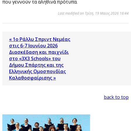
που γεννούν τα αληθινά πρότυπα.
Last modified on Τρίτη, 19 Μαϊος 2026 16:44
« 1ο Ράλλυ Σπριντ Νεμέας
στις 6-7 Ιουνίου 2026
Διασκέδαση και παιχνίδι
στο «3X3 Schools» του
Δήμου Σπάρτης και της
Ελληνικής Ομοσπονδίας
Καλαθοσφαίρισης »
back to top